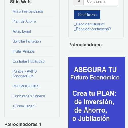
Sitio Web
Mis primeros pasos
Plan de Ahorro
¿Recordar usuario?
¿Recordar contraseña?
Aviso Legal
Solicitar Invitación
Patrocinadores
Invitar Amigos
Contratar Publicidad
Puntos y AVIPS
ShopperClub
PROMOCIONES
Concursos y Sorteos
¿Como llegar?
Patrocinadores 1