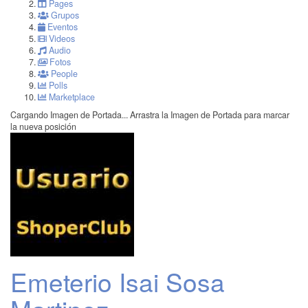
Pages
Grupos
Eventos
Videos
Audio
Fotos
People
Polls
Marketplace
Cargando Imagen de Portada...
Arrastra la Imagen de Portada para marcar
la nueva posición
Emeterio Isai Sosa