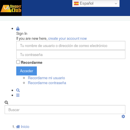
Español
Sign In
If you are new here,
create your account now
Recordarme
Acceder
Recordarme mi usuario
Recordarme contraseña
Inicio