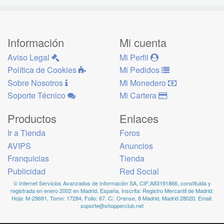
Información
Mi cuenta
Aviso Legal
Mi Perfil
Política de Cookies
Mi Pedidos
Sobre Nosotros
Mi Monedero
Soporte Técnico
Mi Cartera
Productos
Enlaces
Ir a Tienda
Foros
AVIPS
Anuncios
Franquicias
Tienda
Publicidad
Red Social
© Internet Servicios Avanzados de Información SA, CIF:A83191866, constituida y
registrada en enero 2002 en Madrid, España, Inscrita: Registro Mercantil de Madrid:
Hoja: M-29691, Tomo: 17284, Folio: 67. C/. Orense, 8 Madrid, Madrid 28020, Email:
soporte@shopperclub.net