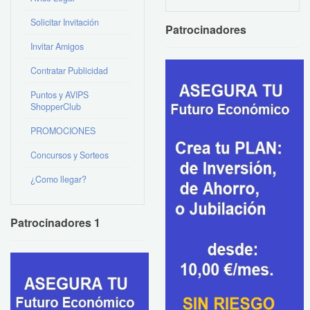
Solicitar Invitación
Patrocinadores
Invitar Amigos
Contratar Publicidad
Puntos y AVIPS
ShopperClub
PROMOCIONES
Concursos y Sorteos
¿Como llegar?
Patrocinadores 1