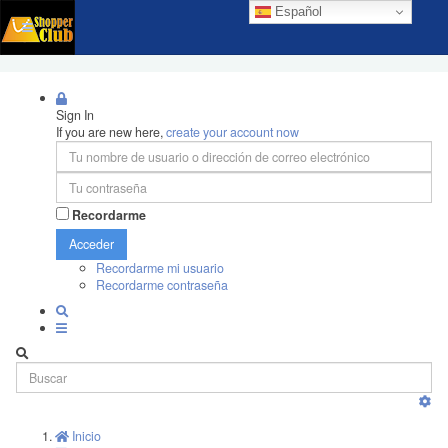
Español
Sign In
If you are new here,
create your account now
Recordarme
Acceder
Recordarme mi usuario
Recordarme contraseña
Inicio