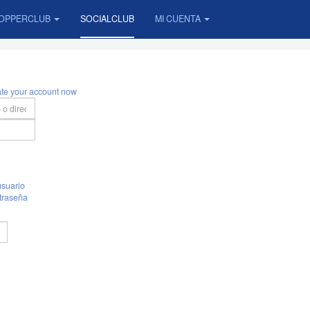
OPPERCLUB
SOCIALCLUB
MI CUENTA
ate your account now
suario
traseña