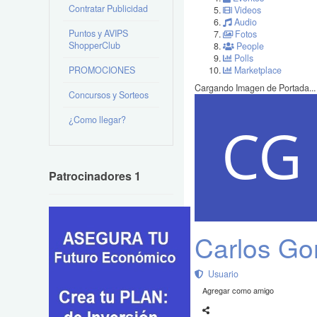
Contratar Publicidad
Videos
Audio
Puntos y AVIPS
Fotos
ShopperClub
People
Polls
PROMOCIONES
Marketplace
Cargando Imagen de Portada...
Concursos y Sorteos
¿Como llegar?
Patrocinadores 1
Carlos Go
Usuario
Agregar como amigo