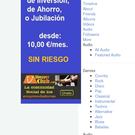
Timeline
About
Friends
Albums
Videos
Audio
Followers
More
Audio
All Audio
Featured Audio
Genres
Country
Rock
Disco
Pop
Classical
Instrumental
Techno
Alternative
Jazz
Blues
Baladas
Audio