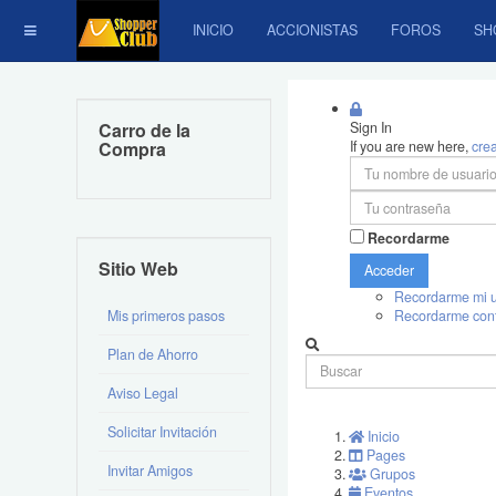
INICIO
ACCIONISTAS
FOROS
SH
Carro de la
Sign In
Compra
If you are new here,
cre
Recordarme
Sitio Web
Acceder
Recordarme mi u
Mis primeros pasos
Recordarme con
Plan de Ahorro
Aviso Legal
Solicitar Invitación
Inicio
Pages
Invitar Amigos
Grupos
Eventos