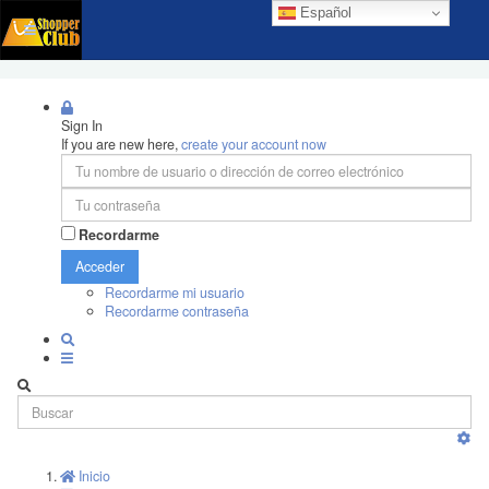
Español
Sign In
If you are new here,
create your account now
Recordarme
Acceder
Recordarme mi usuario
Recordarme contraseña
Inicio