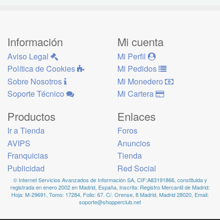
Información
Mi cuenta
Aviso Legal
Mi Perfil
Política de Cookies
Mi Pedidos
Sobre Nosotros
Mi Monedero
Soporte Técnico
Mi Cartera
Productos
Enlaces
Ir a Tienda
Foros
AVIPS
Anuncios
Franquicias
Tienda
Publicidad
Red Social
© Internet Servicios Avanzados de Información SA, CIF:A83191866, constituida y
registrada en enero 2002 en Madrid, España, Inscrita: Registro Mercantil de Madrid:
Hoja: M-29691, Tomo: 17284, Folio: 67. C/. Orense, 8 Madrid, Madrid 28020, Email:
soporte@shopperclub.net