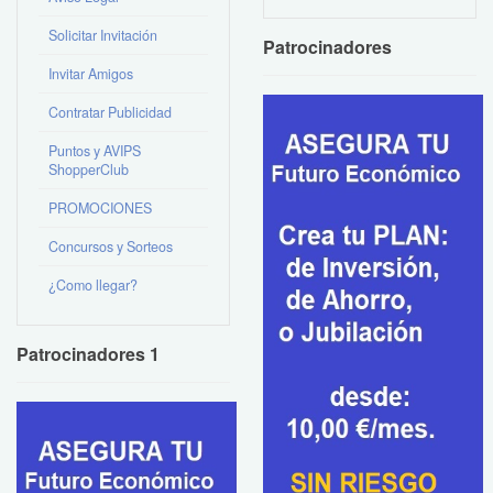
Solicitar Invitación
Patrocinadores
Invitar Amigos
Contratar Publicidad
Puntos y AVIPS
ShopperClub
PROMOCIONES
Concursos y Sorteos
¿Como llegar?
Patrocinadores 1