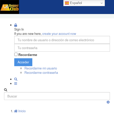
Español
Sign In
If you are new here,
create your account now
Recordarme
Acceder
Recordarme mi usuario
Recordarme contraseña
Inicio