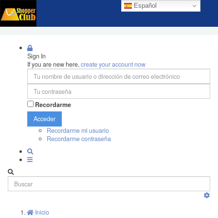
Español
Sign In
If you are new here,
create your account now
Recordarme
Acceder
Recordarme mi usuario
Recordarme contraseña
Inicio