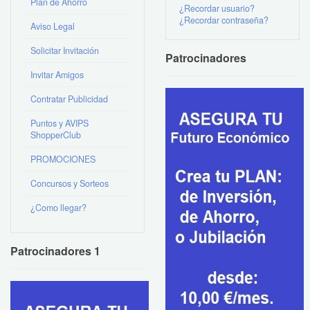
Plan de Ahorro
¿Recordar usuario?
¿Recordar contraseña?
Aviso Legal
Solicitar Invitación
Patrocinadores
Invitar Amigos
Contratar Publicidad
Puntos y AVIPS
ShopperClub
PROMOCIONES
Concursos y Sorteos
¿Como llegar?
Patrocinadores 1