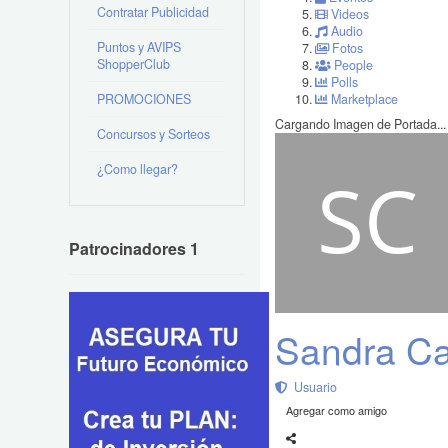
Contratar Publicidad
Videos
Audio
Puntos y AVIPS
Fotos
ShopperClub
People
Polls
PROMOCIONES
Marketplace
Cargando Imagen de Portada...
Concursos y Sorteos
¿Como llegar?
Patrocinadores 1
Sandra Ca
Usuario
Agregar como amigo