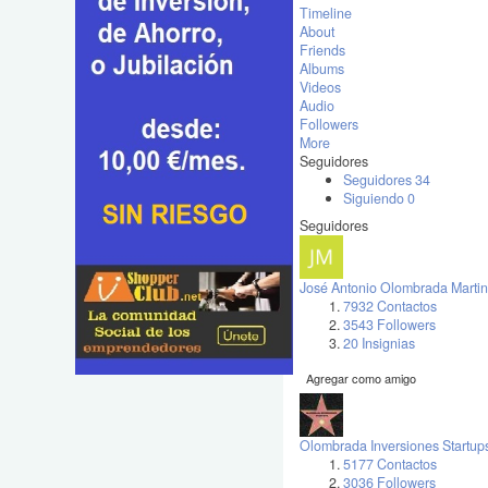
Timeline
About
Friends
Albums
Videos
Audio
Followers
More
Seguidores
Seguidores
34
Siguiendo
0
Seguidores
José Antonio Olombrada Martin
7932 Contactos
3543 Followers
20 Insignias
Agregar como amigo
Olombrada Inversiones Startup
5177 Contactos
3036 Followers