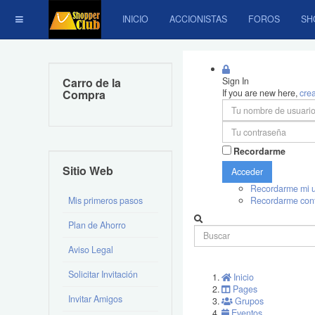
INICIO
ACCIONISTAS
FOROS
SH
Carro de la
Sign In
Compra
If you are new here,
cre
Recordarme
Sitio Web
Acceder
Recordarme mi u
Mis primeros pasos
Recordarme con
Plan de Ahorro
Aviso Legal
Solicitar Invitación
Inicio
Pages
Invitar Amigos
Grupos
Eventos