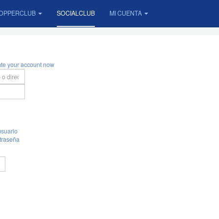
OPPERCLUB
SOCIALCLUB
MI CUENTA
ate your account now
suario
traseña