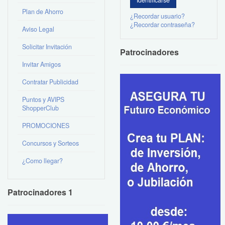
Plan de Ahorro
¿Recordar usuario?
¿Recordar contraseña?
Aviso Legal
Solicitar Invitación
Patrocinadores
Invitar Amigos
Contratar Publicidad
Puntos y AVIPS
ShopperClub
PROMOCIONES
Concursos y Sorteos
¿Como llegar?
Patrocinadores 1