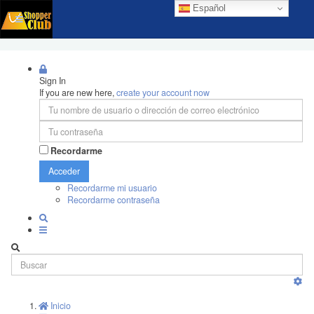
Español
Sign In
If you are new here,
create your account now
Recordarme
Acceder
Recordarme mi usuario
Recordarme contraseña
Inicio