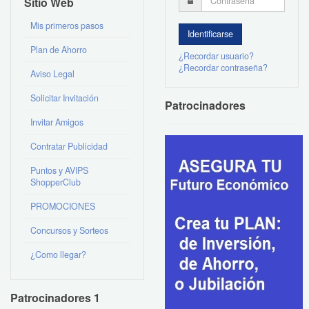
Sitio Web
Mis primeros pasos
Plan de Ahorro
¿Recordar usuario?
¿Recordar contraseña?
Aviso Legal
Solicitar Invitación
Patrocinadores
Invitar Amigos
Contratar Publicidad
Puntos y AVIPS
ShopperClub
PROMOCIONES
Concursos y Sorteos
¿Como llegar?
Patrocinadores 1