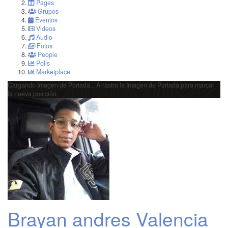
Pages
Grupos
Eventos
Videos
Audio
Fotos
People
Polls
Marketplace
Cargando Imagen de Portada...
Arrastra la Imagen de Portada para marcar
la nueva posición
Brayan andres Valencia