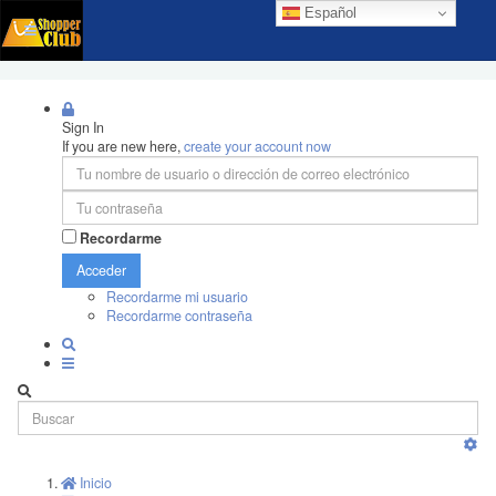
Español
Sign In
If you are new here,
create your account now
Recordarme
Acceder
Recordarme mi usuario
Recordarme contraseña
Inicio