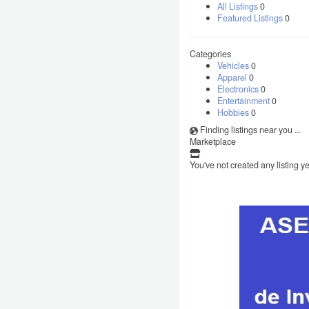
All Listings
0
Featured Listings
0
Categories
Vehicles
0
Apparel
0
Electronics
0
Entertainment
0
Hobbies
0
Finding listings near you ...
Marketplace
You've not created any listing ye