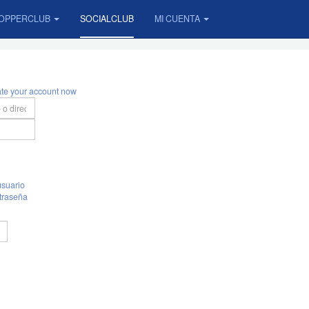
OPPERCLUB
SOCIALCLUB
MI CUENTA
ate your account now
suario
traseña