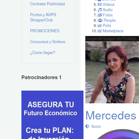
Contratar Publicidad
Videos
Audio
Puntos y AVIPS
Fotos
ShopperClub
People
Polls
PROMOCIONES
Marketplace
Cargando Imagen de Portada...
Concursos y Sorteos
¿Como llegar?
Patrocinadores 1
Mercedes 
Socio