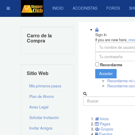
INICIO
ACCIONISTAS
FOROS
SH
Carro de la
Sign In
Compra
If you are new here,
cre
Recordarme
Sitio Web
Acceder
Recordarme mi u
Mis primeros pasos
Recordarme con
Plan de Ahorro
Aviso Legal
Solicitar Invitación
Inicio
Pages
Invitar Amigos
Grupos
Eventos