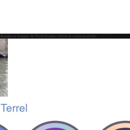
Arrastra la Imagen de Portada para marcar la nueva posición
Terrel