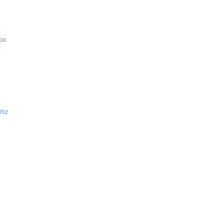
epo
ñiz