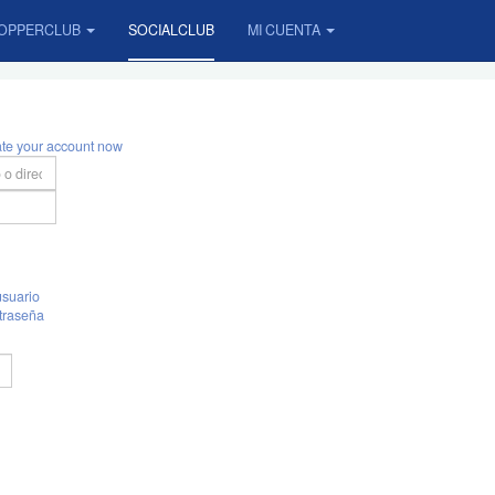
OPPERCLUB
SOCIALCLUB
MI CUENTA
ate your account now
suario
traseña