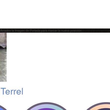
Arrastra la Imagen de Portada para marcar la nueva posición
Terrel