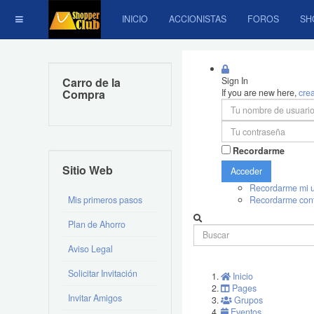
INICIO
ACCIONISTAS
FOROS
SH
Carro de la
Sign In
Compra
If you are new here,
cre
Recordarme
Sitio Web
Acceder
Recordarme mi u
Mis primeros pasos
Recordarme con
Plan de Ahorro
Aviso Legal
Solicitar Invitación
Inicio
Pages
Invitar Amigos
Grupos
Eventos