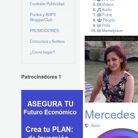
Contratar Publicidad
Videos
Audio
Puntos y AVIPS
Fotos
ShopperClub
People
Polls
PROMOCIONES
Marketplace
Cargando Imagen de Portada...
Concursos y Sorteos
¿Como llegar?
Patrocinadores 1
Mercedes 
Socio