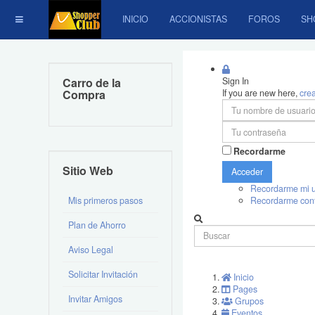
INICIO
ACCIONISTAS
FOROS
SH
Carro de la
Sign In
Compra
If you are new here,
cre
Recordarme
Sitio Web
Acceder
Recordarme mi u
Mis primeros pasos
Recordarme con
Plan de Ahorro
Aviso Legal
Solicitar Invitación
Inicio
Pages
Invitar Amigos
Grupos
Eventos