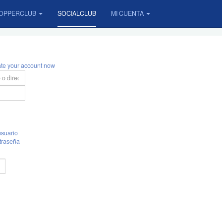
OPPERCLUB
SOCIALCLUB
MI CUENTA
ate your account now
suario
traseña