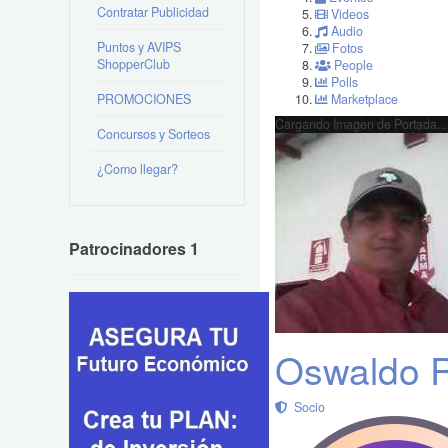
Contratar Publicidad
Videos
Audio
Puntos y AVIPS
Fotos
ShopperClub
People
Polls
PROMOCIONES
Marketplace
Cargando Imagen de Portada...
Concursos y Sorteos
¿Como llegar?
Patrocinadores 1
Oswaldo R
Socio