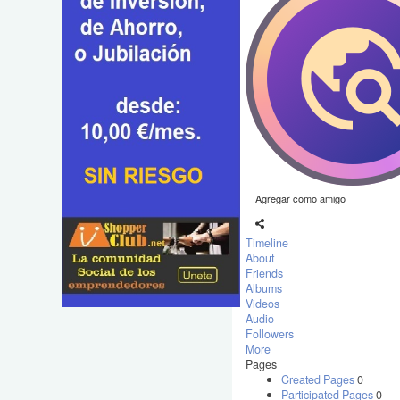
Agregar como amigo
Timeline
About
Friends
Albums
Videos
Audio
Followers
More
Pages
Created Pages
0
Participated Pages
0