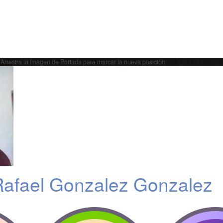
Arrastra la Imagen de Portada para marcar la nueva posición
afael Gonzalez Gonzalez