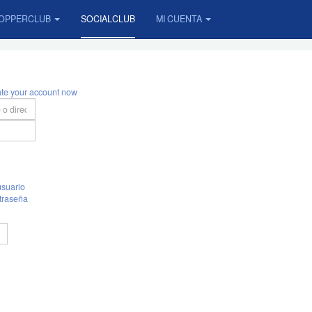
OPPERCLUB
SOCIALCLUB
MI CUENTA
ate your account now
suario
traseña