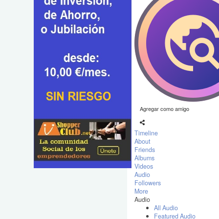
Agregar como amigo
Timeline
About
Friends
Albums
Videos
Audio
Followers
More
Audio
All Audio
Featured Audio