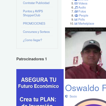
Contratar Publicidad
Videos
Audio
Puntos y AVIPS
Fotos
ShopperClub
People
Polls
PROMOCIONES
Marketplace
Cargando Imagen de Portada...
Concursos y Sorteos
¿Como llegar?
Patrocinadores 1
Oswaldo R
Socio