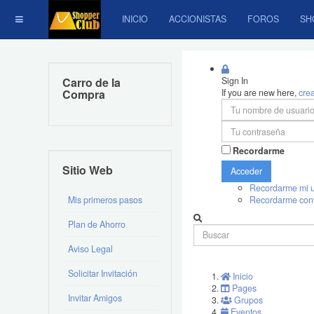
INICIO
ACCIONISTAS
FOROS
SH
Carro de la
Sign In
Compra
If you are new here,
cre
Recordarme
Sitio Web
Acceder
Recordarme mi u
Mis primeros pasos
Recordarme con
Plan de Ahorro
Aviso Legal
Solicitar Invitación
Inicio
Pages
Invitar Amigos
Grupos
Eventos