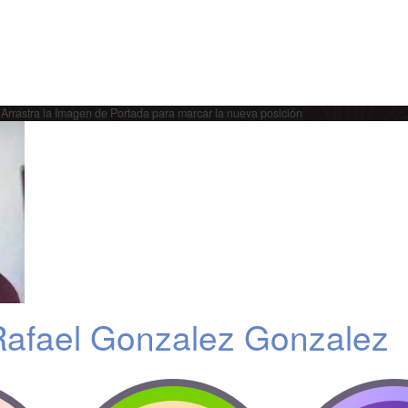
Arrastra la Imagen de Portada para marcar la nueva posición
afael Gonzalez Gonzalez