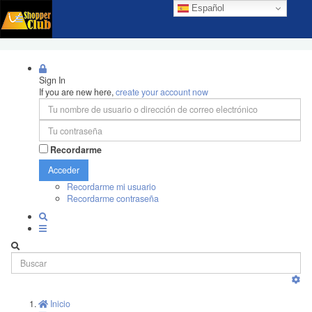
Español
Sign In
If you are new here,
create your account now
Recordarme
Acceder
Recordarme mi usuario
Recordarme contraseña
Inicio