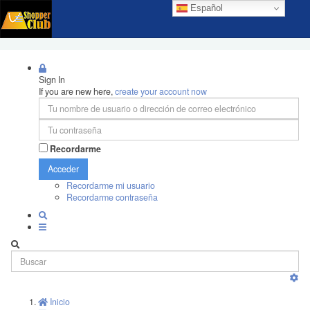
Español
Sign In
If you are new here,
create your account now
Recordarme
Acceder
Recordarme mi usuario
Recordarme contraseña
Inicio