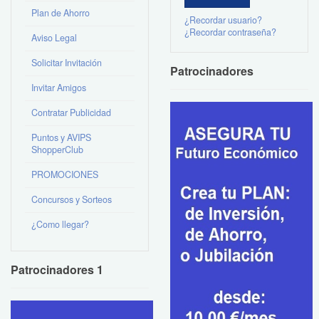
Plan de Ahorro
¿Recordar usuario?
¿Recordar contraseña?
Aviso Legal
Solicitar Invitación
Patrocinadores
Invitar Amigos
Contratar Publicidad
Puntos y AVIPS
ShopperClub
PROMOCIONES
Concursos y Sorteos
¿Como llegar?
Patrocinadores 1