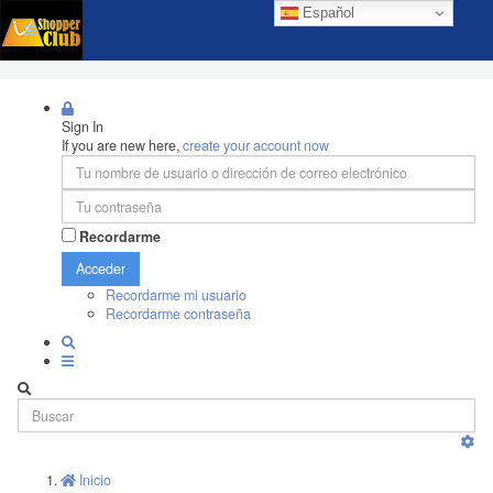
Español
Sign In
If you are new here,
create your account now
Recordarme
Acceder
Recordarme mi usuario
Recordarme contraseña
Inicio