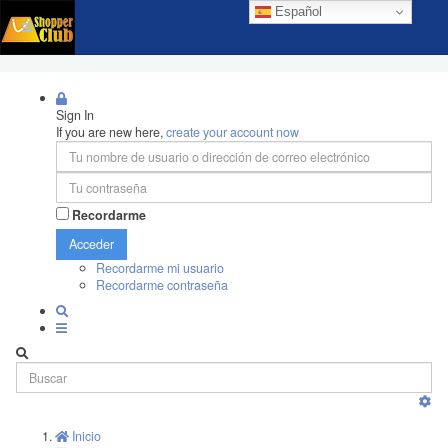
Español
Sign In
If you are new here,
create your account now
Recordarme
Acceder
Recordarme mi usuario
Recordarme contraseña
Inicio