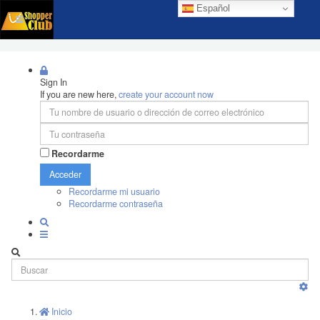
Español
Sign In
If you are new here,
create your account now
Recordarme
Acceder
Recordarme mi usuario
Recordarme contraseña
Inicio