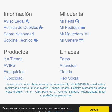
Información
Mi cuenta
Aviso Legal
Mi Perfil
Política de Cookies
Mi Pedidos
Sobre Nosotros
Mi Monedero
Soporte Técnico
Mi Cartera
Productos
Enlaces
Ir a Tienda
Foros
AVIPS
Anuncios
Franquicias
Tienda
Publicidad
Red Social
© Internet Servicios Avanzados de Información SA, CIF:A83191866, constituida y
registrada en enero 2002 en Madrid, España, Inscrita: Registro Mercantil de Madrid:
Hoja: M-29691, Tomo: 17284, Folio: 67. C/. Orense, 8 Madrid, Madrid 28020, Email:
soporte@shopperclub.net
Este sitio web utiliza cookies para asegurar que obtenga la
Acepto