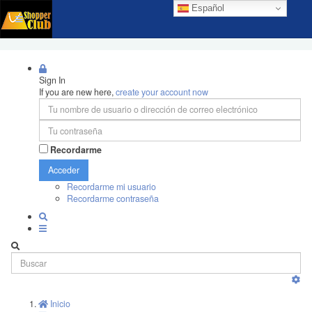
Español
Sign In
If you are new here,
create your account now
Recordarme
Acceder
Recordarme mi usuario
Recordarme contraseña
Inicio