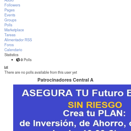
Audio
Followers
Pages
Events
Groups
Polls
Marketplace
Tareas
Alimentador RSS
Foros
Calendario
Statistics
0
Polls
There are no polls available from this user yet
Patrocinadores Central A