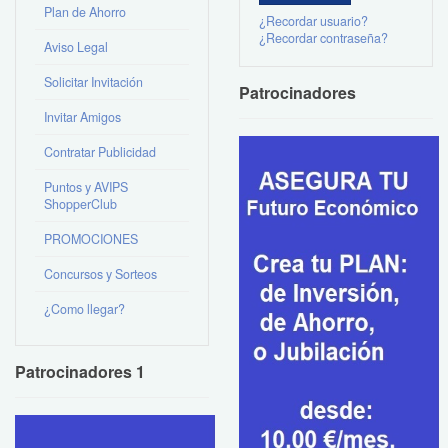
Plan de Ahorro
¿Recordar usuario?
¿Recordar contraseña?
Aviso Legal
Solicitar Invitación
Patrocinadores
Invitar Amigos
Contratar Publicidad
Puntos y AVIPS
ShopperClub
PROMOCIONES
Concursos y Sorteos
¿Como llegar?
Patrocinadores 1