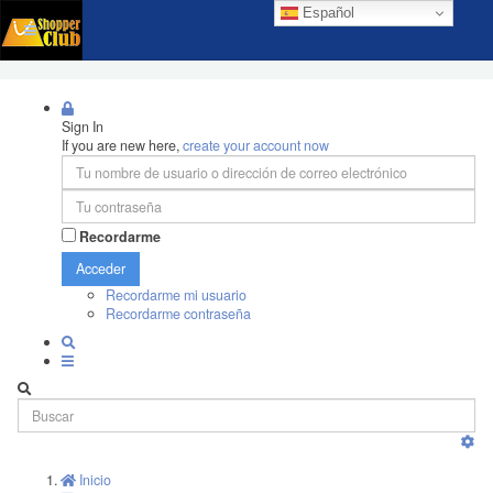
Español
Sign In
If you are new here,
create your account now
Recordarme
Acceder
Recordarme mi usuario
Recordarme contraseña
Inicio