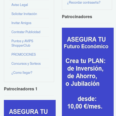
¿Recordar contraseña?
Aviso Legal
Solicitar Invitación
Patrocinadores
Invitar Amigos
Contratar Publicidad
Puntos y AVIPS
ShopperClub
PROMOCIONES
Concursos y Sorteos
¿Como llegar?
Patrocinadores 1