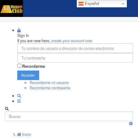
Español
Sign In
If you are new here,
create your account now
Recordarme
Acceder
Recordarme mi usuario
Recordarme contraseña
Inicio