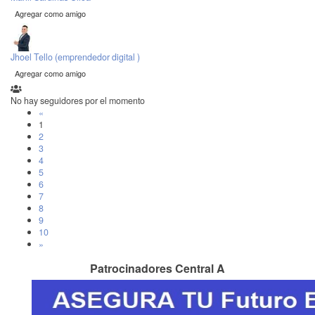
Agregar como amigo
Jhoel Tello (emprendedor digital )
Agregar como amigo
No hay seguidores por el momento
«
1
2
3
4
5
6
7
8
9
10
»
Patrocinadores Central A