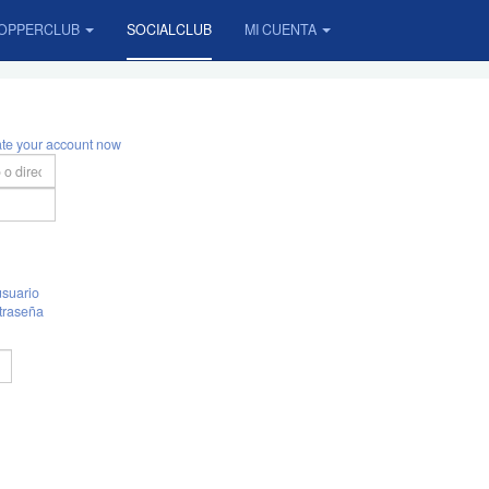
OPPERCLUB
SOCIALCLUB
MI CUENTA
ate your account now
suario
traseña