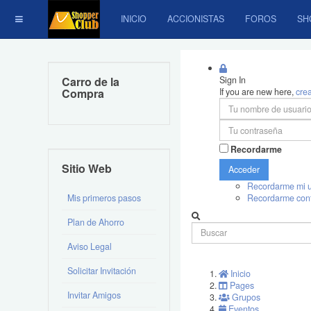
INICIO
ACCIONISTAS
FOROS
SH
Carro de la
Sign In
Compra
If you are new here,
cre
Recordarme
Sitio Web
Acceder
Recordarme mi u
Mis primeros pasos
Recordarme con
Plan de Ahorro
Aviso Legal
Solicitar Invitación
Inicio
Pages
Invitar Amigos
Grupos
Eventos