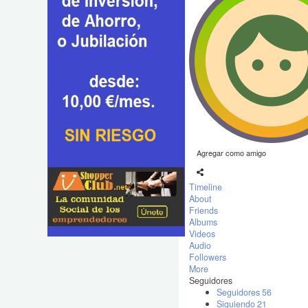
Agregar como amigo
Timeline
About
Friends
Albums
Videos
Audio
Followers
More
Seguidores
Seguidores
56
Siguiendo
21