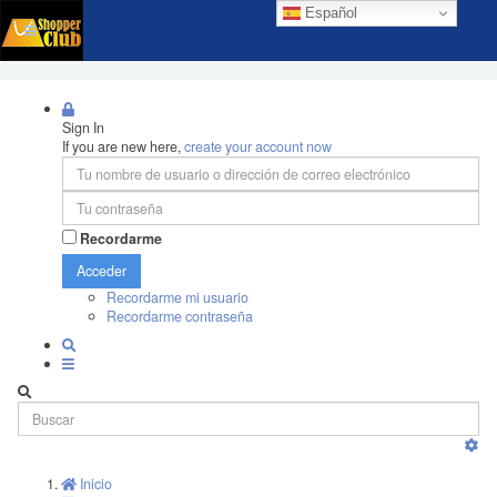
Español
Sign In
If you are new here,
create your account now
Recordarme
Acceder
Recordarme mi usuario
Recordarme contraseña
Inicio