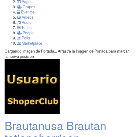
Pages
Grupos
Eventos
Videos
Audio
Fotos
People
Polls
Marketplace
Cargando Imagen de Portada...
Arrastra la Imagen de Portada para marcar
la nueva posición
Brautanusa Brautan