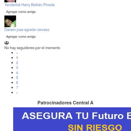
Yanderlok Harry Beltrán Pineda
Agregar como amigo
Darwin jose agreda narvaez
Agregar como amigo
No hay seguidores por el momento
«
1
2
3
4
5
6
7
»
Patrocinadores Central A