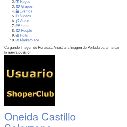
Pages
Grupos
Eventos
Videos
Audio
Fotos
People
Polls
Marketplace
Cargando Imagen de Portada...
Arrastra la Imagen de Portada para marcar
la nueva posición
Oneida Castillo