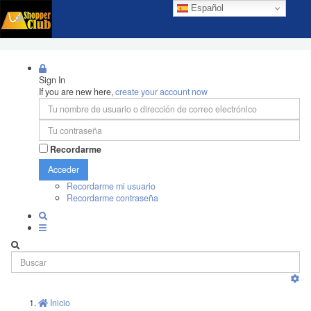
Español
Sign In
If you are new here,
create your account now
Recordarme
Acceder
Recordarme mi usuario
Recordarme contraseña
Inicio