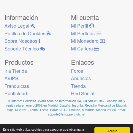
Información
Mi cuenta
Aviso Legal
Mi Perfil
Política de Cookies
Mi Pedidos
Sobre Nosotros
Mi Monedero
Soporte Técnico
Mi Cartera
Productos
Enlaces
Ir a Tienda
Foros
AVIPS
Anuncios
Franquicias
Tienda
Publicidad
Red Social
© Internet Servicios Avanzados de Información SA, CIF:A83191866, constituida y
registrada en enero 2002 en Madrid, España, Inscrita: Registro Mercantil de Madrid:
Hoja: M-29691, Tomo: 17284, Folio: 67. C/. Orense, 8 Madrid, Madrid 28020, Email:
soporte@shopperclub.net
Este sitio web utiliza cookies para asegurar que obtenga la
Acepto