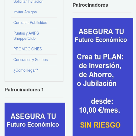
Solicitar Invitación
Patrocinadores
Invitar Amigos
Contratar Publicidad
Puntos y AVIPS
ShopperClub
PROMOCIONES
Concursos y Sorteos
¿Como llegar?
Patrocinadores 1