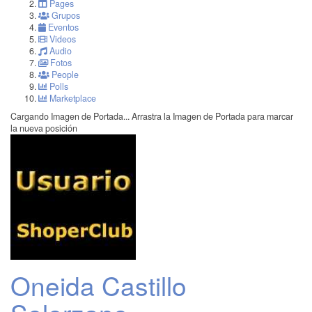
Pages
Grupos
Eventos
Videos
Audio
Fotos
People
Polls
Marketplace
Cargando Imagen de Portada...
Arrastra la Imagen de Portada para marcar
la nueva posición
Oneida Castillo