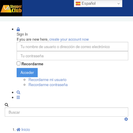
Español
Sign In
If you are new here,
create your account now
Recordarme
Acceder
Recordarme mi usuario
Recordarme contraseña
Inicio