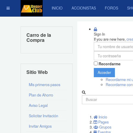
INICIO
ACCIONISTAS
FOROS
SH
Carro de la
Sign In
Compra
If you are new here,
cre
Recordarme
Sitio Web
Acceder
Recordarme mi u
Mis primeros pasos
Recordarme con
Plan de Ahorro
Aviso Legal
Solicitar Invitación
Inicio
Pages
Invitar Amigos
Grupos
Eventos