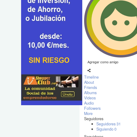
Agregar como amigo
Timeline
About
Friends
Albums
Videos
Audio
Followers
More
Seguidores
Seguidores
31
Siguiendo
0
Seguidores