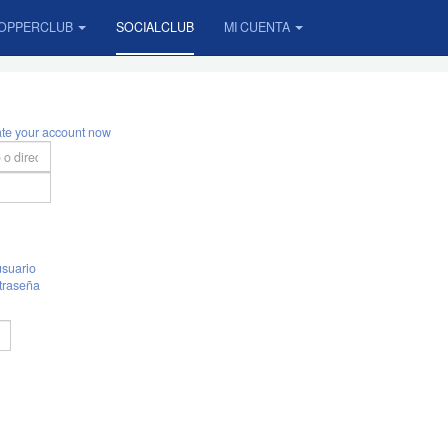
OPPERCLUB
SOCIALCLUB
MI CUENTA
ate your account now
suario
traseña