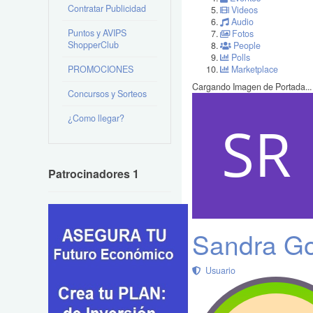
Contratar Publicidad
Videos
Audio
Puntos y AVIPS
Fotos
ShopperClub
People
Polls
PROMOCIONES
Marketplace
Cargando Imagen de Portada...
Concursos y Sorteos
¿Como llegar?
Patrocinadores 1
Sandra G
Usuario