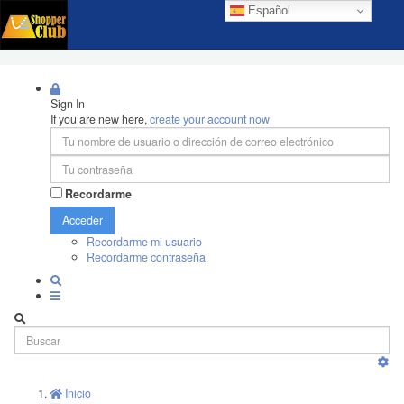
Español
Sign In
If you are new here,
create your account now
Recordarme
Acceder
Recordarme mi usuario
Recordarme contraseña
Inicio