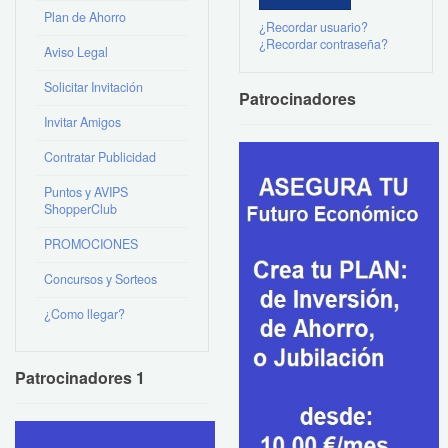
Plan de Ahorro
¿Recordar usuario?
¿Recordar contraseña?
Aviso Legal
Solicitar Invitación
Patrocinadores
Invitar Amigos
Contratar Publicidad
Puntos y AVIPS
ShopperClub
PROMOCIONES
Concursos y Sorteos
¿Como llegar?
Patrocinadores 1