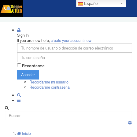
Español
Sign In
If you are new here,
create your account now
Recordarme
Acceder
Recordarme mi usuario
Recordarme contraseña
Inicio