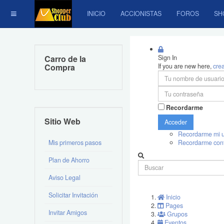
INICIO
ACCIONISTAS
FOROS
SH
Carro de la
Sign In
Compra
If you are new here,
cre
Recordarme
Sitio Web
Acceder
Recordarme mi u
Mis primeros pasos
Recordarme con
Plan de Ahorro
Aviso Legal
Solicitar Invitación
Inicio
Pages
Invitar Amigos
Grupos
Eventos