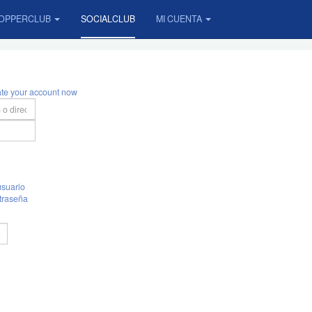
OPPERCLUB
SOCIALCLUB
MI CUENTA
ate your account now
suario
traseña