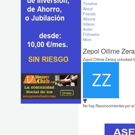
Timeline
About
Friends
Albums
Videos
Audio
Followers
More
Zepol Oilime Zer
Zepol Oilime Zerauj unlocked 0
No hay Reconocimientos por e