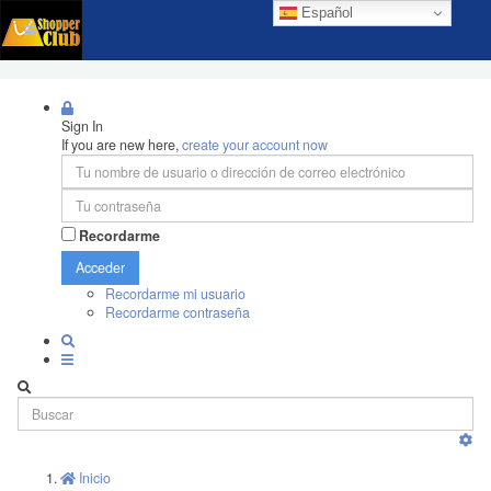
Español
Sign In
If you are new here,
create your account now
Recordarme
Acceder
Recordarme mi usuario
Recordarme contraseña
Inicio