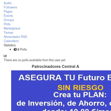
Audio
Followers
Pages
Events
Groups
Polls
Marketplace
Tareas
Alimentador RSS
Calendario
Statistics
0
Polls
There are no polls available from this user yet
Patrocinadores Central A