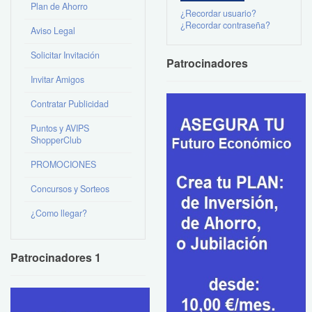
Plan de Ahorro
¿Recordar usuario?
¿Recordar contraseña?
Aviso Legal
Solicitar Invitación
Patrocinadores
Invitar Amigos
Contratar Publicidad
Puntos y AVIPS
ShopperClub
PROMOCIONES
Concursos y Sorteos
¿Como llegar?
Patrocinadores 1