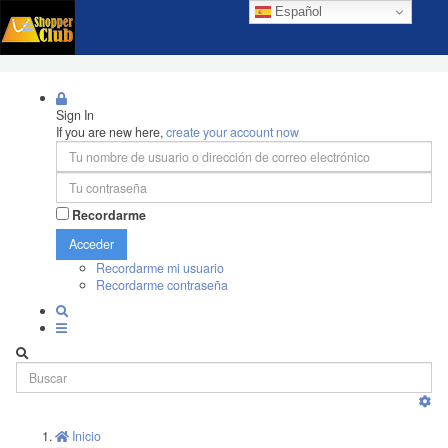
Español
Sign In
If you are new here,
create your account now
Recordarme
Acceder
Recordarme mi usuario
Recordarme contraseña
Inicio