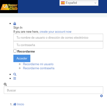
Español
Sign In
If you are new here,
create your account now
Recordarme
Acceder
Recordarme mi usuario
Recordarme contraseña
Inicio