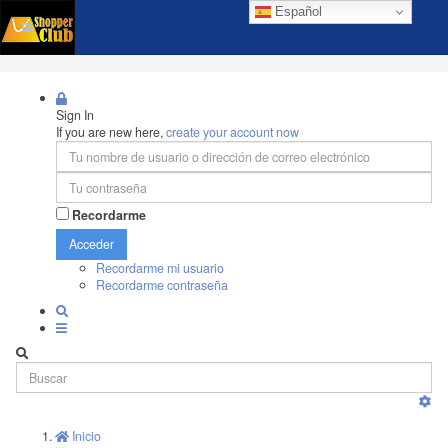
Español
Sign In
If you are new here,
create your account now
Recordarme
Acceder
Recordarme mi usuario
Recordarme contraseña
Inicio