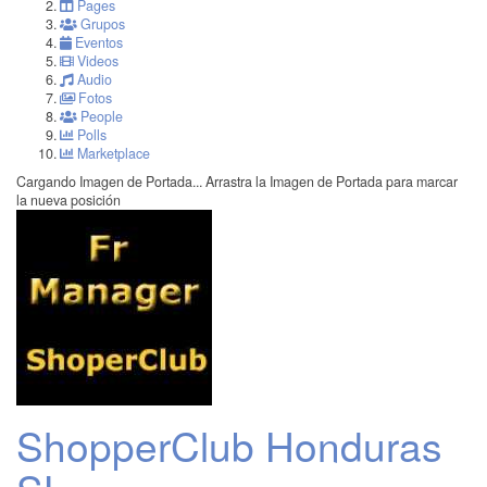
Pages
Grupos
Eventos
Videos
Audio
Fotos
People
Polls
Marketplace
Cargando Imagen de Portada...
Arrastra la Imagen de Portada para marcar
la nueva posición
ShopperClub Honduras