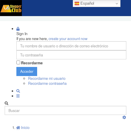
Español
Sign In
If you are new here,
create your account now
Recordarme
Acceder
Recordarme mi usuario
Recordarme contraseña
Inicio