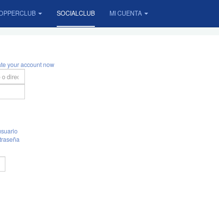
OPPERCLUB
SOCIALCLUB
MI CUENTA
ate your account now
suario
traseña