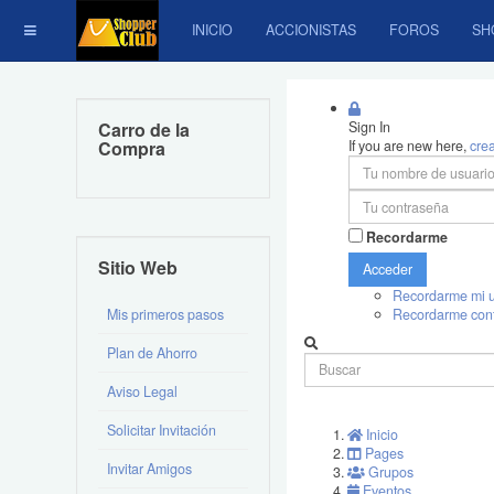
INICIO
ACCIONISTAS
FOROS
SH
Carro de la
Sign In
Compra
If you are new here,
cre
Recordarme
Sitio Web
Acceder
Recordarme mi u
Mis primeros pasos
Recordarme con
Plan de Ahorro
Aviso Legal
Solicitar Invitación
Inicio
Pages
Invitar Amigos
Grupos
Eventos