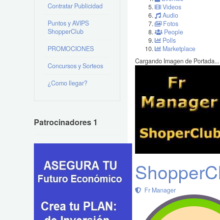
Contratar Publicidad
Videos
Audio
Puntos y AVIPS
Fotos
ShopperClub
People
Polls
PROMOCIONES
Marketplace
Cargando Imagen de Portada...
Concursos y Sorteos
¿Como llegar?
Patrocinadores 1
ShopperC
Fr Manager