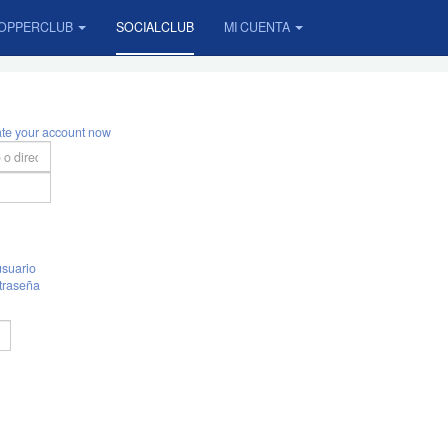
OPPERCLUB
SOCIALCLUB
MI CUENTA
ate your account now
suario
traseña