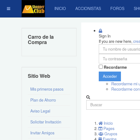
INICIO
ACCIONISTAS
FOROS
SH
Carro de la
Sign In
Compra
If you are new here,
cre
Recordarme
Sitio Web
Acceder
Recordarme mi u
Mis primeros pasos
Recordarme con
Plan de Ahorro
Aviso Legal
Solicitar Invitación
Inicio
Pages
Invitar Amigos
Grupos
Eventos