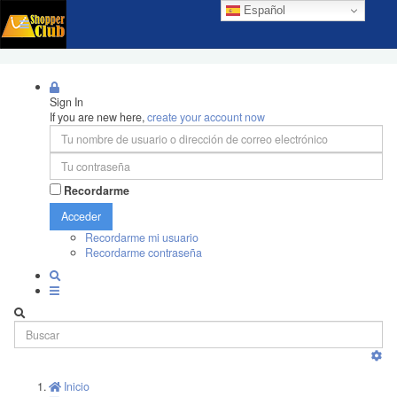
Español
Sign In
If you are new here,
create your account now
Recordarme
Acceder
Recordarme mi usuario
Recordarme contraseña
Inicio