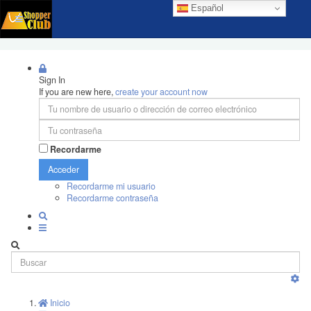
Español
Sign In
If you are new here,
create your account now
Recordarme
Acceder
Recordarme mi usuario
Recordarme contraseña
Inicio