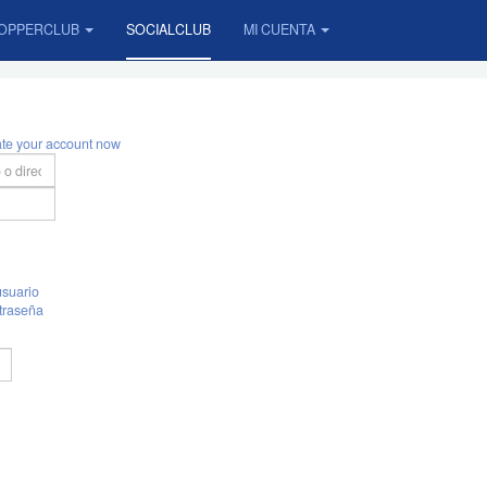
OPPERCLUB
SOCIALCLUB
MI CUENTA
ate your account now
suario
traseña