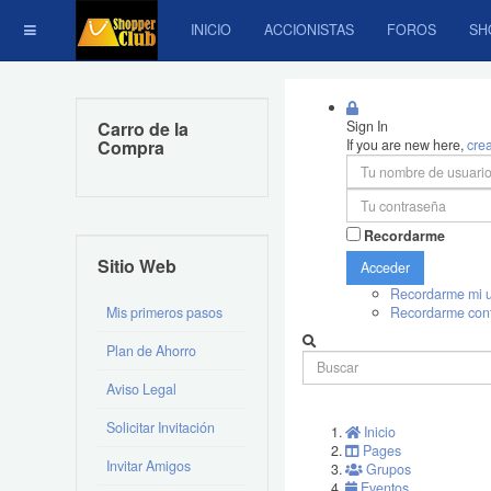
INICIO
ACCIONISTAS
FOROS
SH
Carro de la
Sign In
Compra
If you are new here,
cre
Recordarme
Sitio Web
Acceder
Recordarme mi u
Mis primeros pasos
Recordarme con
Plan de Ahorro
Aviso Legal
Solicitar Invitación
Inicio
Pages
Invitar Amigos
Grupos
Eventos