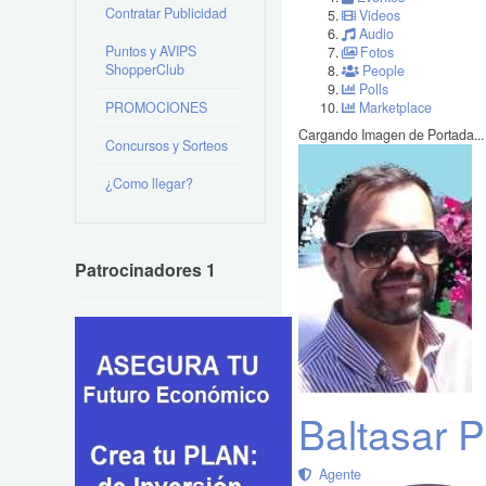
Contratar Publicidad
Videos
Audio
Puntos y AVIPS
Fotos
ShopperClub
People
Polls
PROMOCIONES
Marketplace
Cargando Imagen de Portada...
Concursos y Sorteos
¿Como llegar?
Patrocinadores 1
Baltasar P
Agente