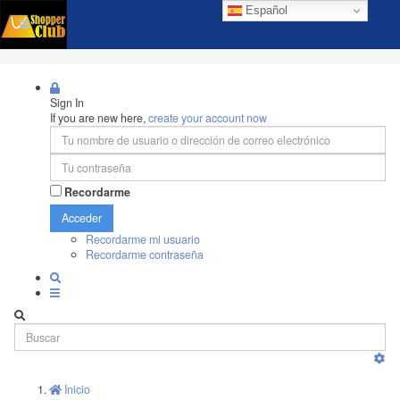
Español
Sign In
If you are new here,
create your account now
Recordarme
Acceder
Recordarme mi usuario
Recordarme contraseña
Inicio