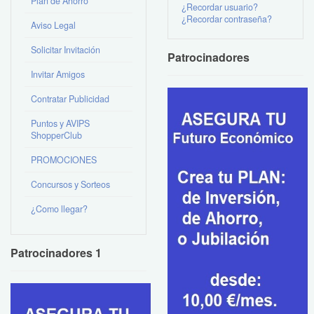
Plan de Ahorro
¿Recordar usuario?
¿Recordar contraseña?
Aviso Legal
Solicitar Invitación
Patrocinadores
Invitar Amigos
Contratar Publicidad
Puntos y AVIPS
ShopperClub
PROMOCIONES
Concursos y Sorteos
¿Como llegar?
Patrocinadores 1