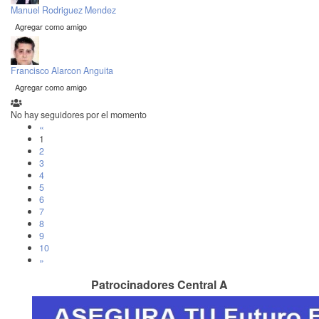
Manuel Rodriguez Mendez
Agregar como amigo
Francisco Alarcon Anguita
Agregar como amigo
No hay seguidores por el momento
«
1
2
3
4
5
6
7
8
9
10
»
Patrocinadores Central A