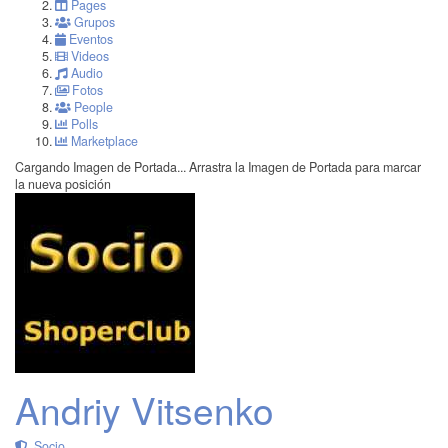
Pages
Grupos
Eventos
Videos
Audio
Fotos
People
Polls
Marketplace
Cargando Imagen de Portada...
Arrastra la Imagen de Portada para marcar
la nueva posición
Andriy Vitsenko
Socio