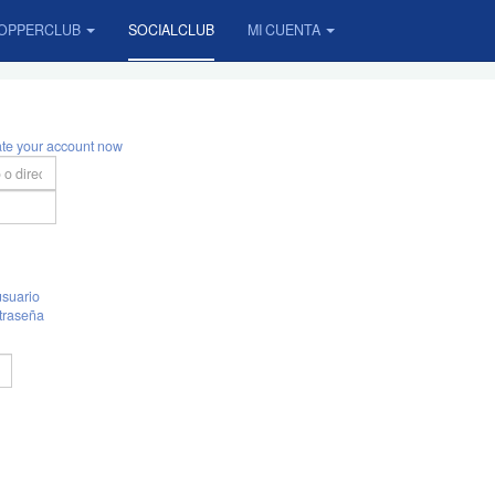
OPPERCLUB
SOCIALCLUB
MI CUENTA
ate your account now
suario
traseña