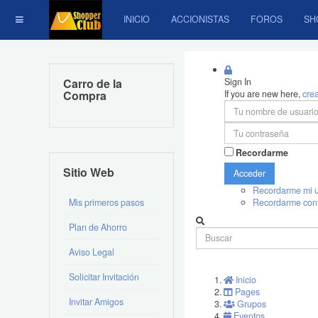
INICIO
ACCIONISTAS
FOROS
SH
Carro de la
Sign In
Compra
If you are new here,
cre
Recordarme
Sitio Web
Acceder
Recordarme mi u
Mis primeros pasos
Recordarme con
Plan de Ahorro
Aviso Legal
Solicitar Invitación
Inicio
Pages
Invitar Amigos
Grupos
Eventos