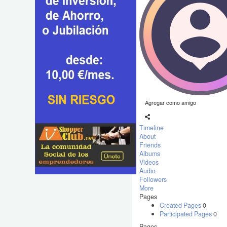
Agregar como amigo
Timeline
About
Friends
Albums
Videos
Audio
Followers
More
Pages
Created Pages
0
Participated Pages
0
Pages