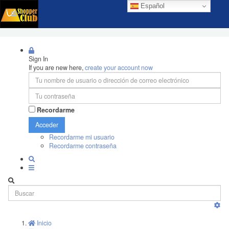
Español
Sign In
If you are new here,
create your account now
Recordarme
Acceder
Recordarme mi usuario
Recordarme contraseña
Inicio