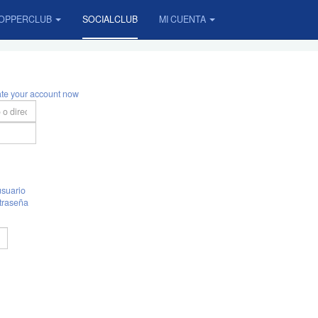
OPPERCLUB
SOCIALCLUB
MI CUENTA
ate your account now
suario
traseña