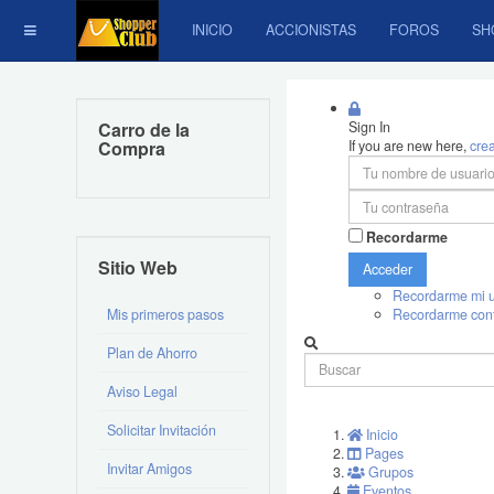
INICIO
ACCIONISTAS
FOROS
SH
Carro de la
Sign In
Compra
If you are new here,
cre
Recordarme
Sitio Web
Acceder
Recordarme mi u
Mis primeros pasos
Recordarme con
Plan de Ahorro
Aviso Legal
Solicitar Invitación
Inicio
Pages
Invitar Amigos
Grupos
Eventos