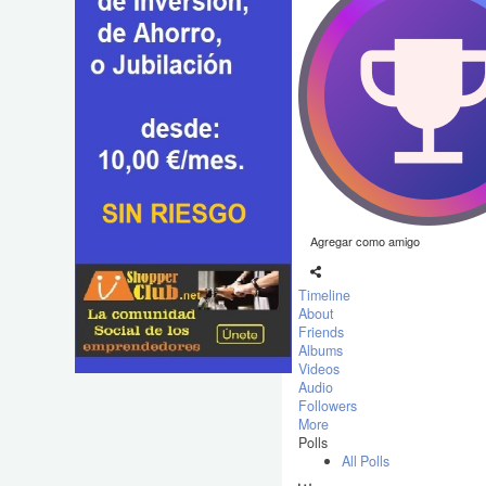
Agregar como amigo
Timeline
About
Friends
Albums
Videos
Audio
Followers
More
Polls
All Polls