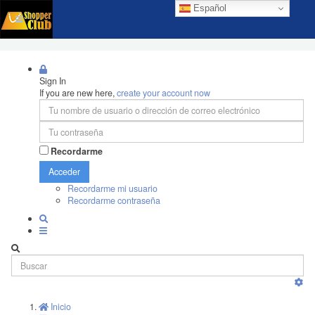
Español
Sign In
If you are new here,
create your account now
Recordarme
Acceder
Recordarme mi usuario
Recordarme contraseña
Inicio