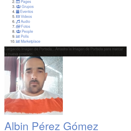
Pages
Grupos
Eventos
Videos
Audio
Fotos
People
Polls
Marketplace
Cargando Imagen de Portada...
Arrastra la Imagen de Portada para marcar
la nueva posición
Albin Pérez Gómez