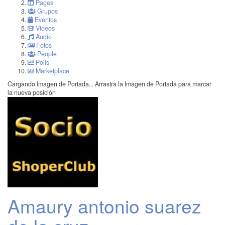
Pages
Grupos
Eventos
Videos
Audio
Fotos
People
Polls
Marketplace
Cargando Imagen de Portada...
Arrastra la Imagen de Portada para marcar
la nueva posición
Amaury antonio suarez