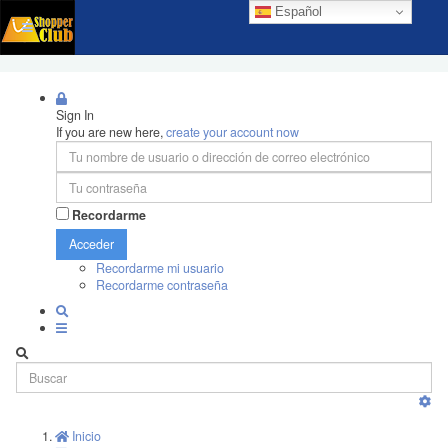
Español
Sign In
If you are new here,
create your account now
Recordarme
Acceder
Recordarme mi usuario
Recordarme contraseña
Inicio