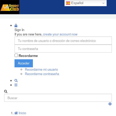
Español
Sign In
If you are new here,
create your account now
Recordarme
Acceder
Recordarme mi usuario
Recordarme contraseña
Inicio