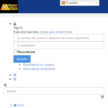
Español
Sign In
If you are new here,
create your account now
Recordarme
Acceder
Recordarme mi usuario
Recordarme contraseña
Inicio