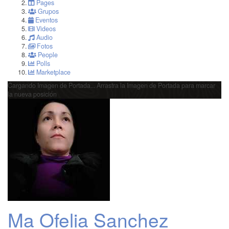
Pages
Grupos
Eventos
Videos
Audio
Fotos
People
Polls
Marketplace
Cargando Imagen de Portada...
Arrastra la Imagen de Portada para marcar
la nueva posición
Ma Ofelia Sanchez