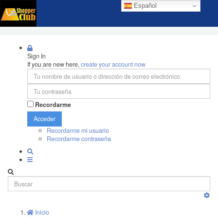
Español
Sign In
If you are new here,
create your account now
Recordarme
Acceder
Recordarme mi usuario
Recordarme contraseña
Inicio