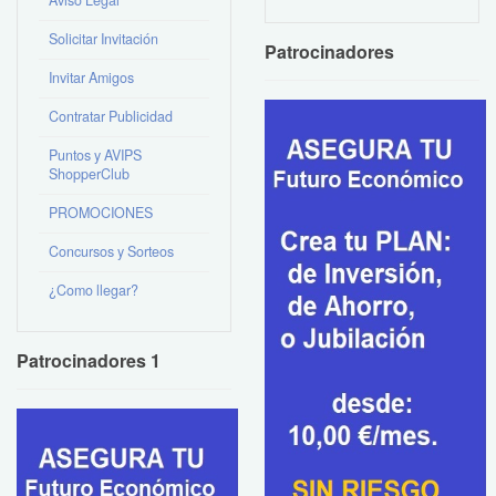
Aviso Legal
Solicitar Invitación
Patrocinadores
Invitar Amigos
Contratar Publicidad
Puntos y AVIPS
ShopperClub
PROMOCIONES
Concursos y Sorteos
¿Como llegar?
Patrocinadores 1