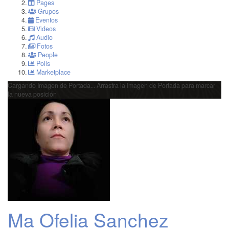
Pages
Grupos
Eventos
Videos
Audio
Fotos
People
Polls
Marketplace
Cargando Imagen de Portada...
Arrastra la Imagen de Portada para marcar
la nueva posición
Ma Ofelia Sanchez