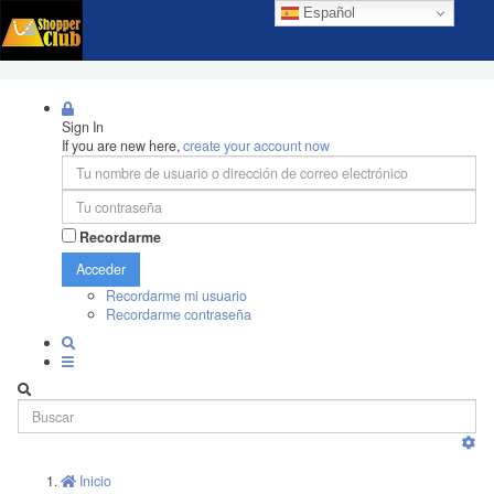
Español
Sign In
If you are new here,
create your account now
Recordarme
Acceder
Recordarme mi usuario
Recordarme contraseña
Inicio