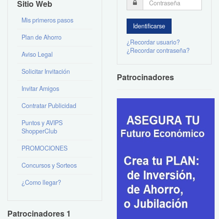
Sitio Web
Mis primeros pasos
Plan de Ahorro
¿Recordar usuario?
¿Recordar contraseña?
Aviso Legal
Solicitar Invitación
Patrocinadores
Invitar Amigos
Contratar Publicidad
Puntos y AVIPS
ShopperClub
PROMOCIONES
Concursos y Sorteos
¿Como llegar?
Patrocinadores 1