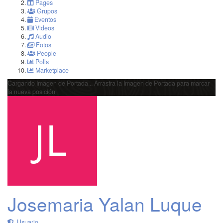
Pages
Grupos
Eventos
Videos
Audio
Fotos
People
Polls
Marketplace
Cargando Imagen de Portada...
Arrastra la Imagen de Portada para marcar
la nueva posición
Josemaria Yalan Luque
Usuario