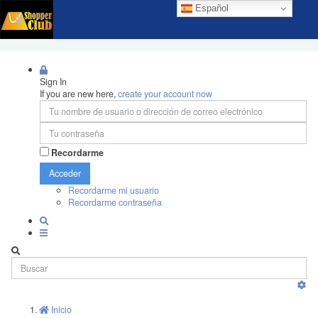
Español
Sign In
If you are new here,
create your account now
Recordarme
Acceder
Recordarme mi usuario
Recordarme contraseña
Inicio